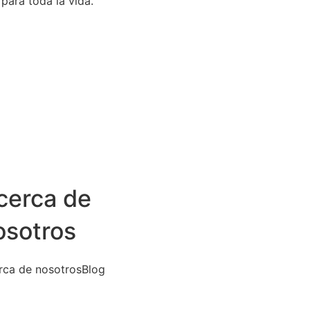
para toda la vida.
cerca de
osotros
rca de nosotros
Blog