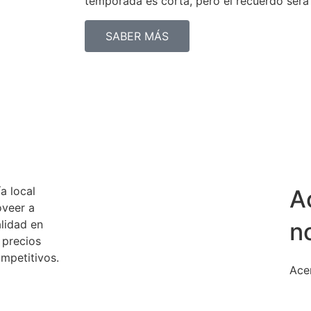
temporada es corta, pero el recuerdo será 
SABER MÁS
 local
A
veer a
alidad en
n
 precios
mpetitivos.
Ace